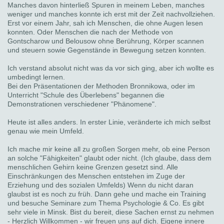
Manches davon hinterließ Spuren in meinem Leben, manches
weniger und manches konnte ich erst mit der Zeit nachvollziehen.
Erst vor einem Jahr, sah ich Menschen, die ohne Augen lesen
konnten. Oder Menschen die nach der Methode von
Gontscharow und Belousow ohne Berührung, Körper scannen
und steuern sowie Gegenstände in Bewegung setzen konnten.
Ich verstand absolut nicht was da vor sich ging, aber ich wollte es
umbedingt lernen.
Bei den Präsentationen der Methoden Bronnikowa, oder im
Unterricht "Schule des Überlebens" begannen die
Demonstrationen verschiedener "Phänomene".
Heute ist alles anders. In erster Linie, veränderte ich mich selbst
genau wie mein Umfeld.
Ich mache mir keine all zu großen Sorgen mehr, ob eine Person
an solche "Fähigkeiten" glaubt oder nicht. (Ich glaube, dass dem
menschlichen Gehirn keine Grenzen gesetzt sind. Alle
Einschränkungen des Menschen entstehen im Zuge der
Erziehung und des sozialen Umfelds) Wenn du nicht daran
glaubst ist es noch zu früh. Dann gehe und mache ein Training
und besuche Seminare zum Thema Psychologie & Co. Es gibt
sehr viele in Minsk. Bist du bereit, diese Sachen ernst zu nehmen
- Herzlich Willkommen - wir freuen uns auf dich. Eigene innere