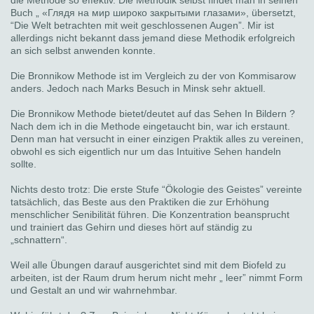
Buch „ «Глядя на мир широко закрытыми глазами», übersetzt,
“Die Welt betrachten mit weit geschlossenen Augen”. Mir ist
allerdings nicht bekannt dass jemand diese Methodik erfolgreich
an sich selbst anwenden konnte.
Die Bronnikow Methode ist im Vergleich zu der von Kommisarow
anders. Jedoch nach Marks Besuch in Minsk sehr aktuell.
Die Bronnikow Methode bietet/deutet auf das Sehen In Bildern ?
Nach dem ich in die Methode eingetaucht bin, war ich erstaunt.
Denn man hat versucht in einer einzigen Praktik alles zu vereinen,
obwohl es sich eigentlich nur um das Intuitive Sehen handeln
sollte.
Nichts desto trotz: Die erste Stufe “Ökologie des Geistes” vereinte
tatsächlich, das Beste aus den Praktiken die zur Erhöhung
menschlicher Senibilität führen. Die Konzentration beansprucht
und trainiert das Gehirn und dieses hört auf ständig zu
„schnattern“.
Weil alle Übungen darauf ausgerichtet sind mit dem Biofeld zu
arbeiten, ist der Raum drum herum nicht mehr „ leer” nimmt Form
und Gestalt an und wir wahrnehmbar.