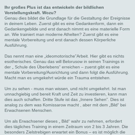
Ihr großes Plus ist das entwickeln der bildlichen
Vorstellungskraft. Wozu?
Genau dies bildet die Grundlage für die Gestaltung der Ereignisse
in deinem Leben. Zuerst gibt es eine Gedankenform, dann ein
Gedankengebilde und erst danach nimmt es eine materielle Form
an. Wie trainiert man moderne Athelten? Zuerst gibt es eine
mentale Vorbereitung und erst danach dessen Körperliche
Ausführung.
Das nennt man eine „ideomotorische”Arbeit. Hier gibt es nichts
esotherisches. Genau das will Belorusow in seinen Trainings in
der „ Schule des Überlebens“ erreichen – zuerst gibt es eine
mentale Vorbereitung/Ausrichtung und dann folgt die Ausführung.
Macht man es umgekehrt würde ein Trauma entstehen.
Um zu sehen - muss man wissen, und nicht umgekehrt. Ist man
unnachgiebig und bereit Kraft und Zeit zu investieren, kann man
dies auch schaffen. Dritte Stufe ist das „Innere Sehen”. Dies ist
analog zu dem was Komissarow macht , aber mit dem „Bild“ bei
Erwachsenen Menschen.
Um als Erwachsener dieses „ Bild“ wahr zu nehmen, erfordert
dies tägliches Training in einem Zeitraum von 2 bis 3 Jahren. Die
besonders Zielstrebigen erwartet ein Bonus – es ist möglich die