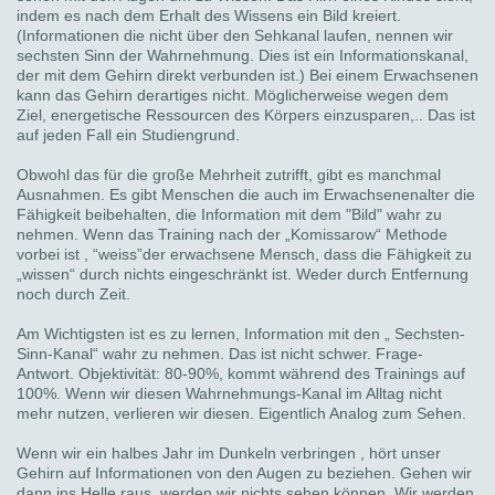
indem es nach dem Erhalt des Wissens ein Bild kreiert.
(Informationen die nicht über den Sehkanal laufen, nennen wir
sechsten Sinn der Wahrnehmung. Dies ist ein Informationskanal,
der mit dem Gehirn direkt verbunden ist.) Bei einem Erwachsenen
kann das Gehirn derartiges nicht. Möglicherweise wegen dem
Ziel, energetische Ressourcen des Körpers einzusparen,.. Das ist
auf jeden Fall ein Studiengrund.
Obwohl das für die große Mehrheit zutrifft, gibt es manchmal
Ausnahmen. Es gibt Menschen die auch im Erwachsenenalter die
Fähigkeit beibehalten, die Information mit dem "Bild" wahr zu
nehmen. Wenn das Training nach der „Komissarow“ Methode
vorbei ist , “weiss”der erwachsene Mensch, dass die Fähigkeit zu
„wissen“ durch nichts eingeschränkt ist. Weder durch Entfernung
noch durch Zeit.
Am Wichtigsten ist es zu lernen, Information mit den „ Sechsten-
Sinn-Kanal“ wahr zu nehmen. Das ist nicht schwer. Frage-
Antwort. Objektivität: 80-90%, kommt während des Trainings auf
100%. Wenn wir diesen Wahrnehmungs-Kanal im Alltag nicht
mehr nutzen, verlieren wir diesen. Eigentlich Analog zum Sehen.
Wenn wir ein halbes Jahr im Dunkeln verbringen , hört unser
Gehirn auf Informationen von den Augen zu beziehen. Gehen wir
dann ins Helle raus, werden wir nichts sehen können. Wir werden