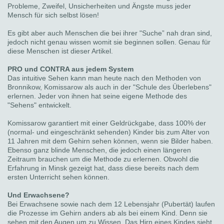
Probleme, Zweifel, Unsicherheiten und Ängste muss jeder
Mensch für sich selbst lösen!
Es gibt aber auch Menschen die bei ihrer "Suche” nah dran sind,
jedoch nicht genau wissen womit sie beginnen sollen. Genau für
diese Menschen ist dieser Artikel.
PRO und CONTRA aus jedem System
Das intuitive Sehen kann man heute nach den Methoden von
Bronnikow, Komissarow als auch in der "Schule des Überlebens"
erlernen. Jeder von ihnen hat seine eigene Methode des
"Sehens" entwickelt.
Komissarow garantiert mit einer Geldrückgabe, dass 100% der
(normal- und eingeschränkt sehenden) Kinder bis zum Alter von
11 Jahren mit dem Gehirn sehen können, wenn sie Bilder haben.
Ebenso ganz blinde Menschen, die jedoch einen längeren
Zeitraum brauchen um die Methode zu erlernen. Obwohl die
Erfahrung in Minsk gezeigt hat, dass diese bereits nach dem
ersten Unterricht sehen können.
Und Erwachsene?
Bei Erwachsene sowie nach dem 12 Lebensjahr (Pubertät) laufen
die Prozesse im Gehirn anders ab als bei einem Kind. Denn sie
sehen mit den Augen um zu Wissen. Das Hirn eines Kindes sieht,