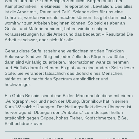
Wohin führt das? Zum Beispiel zum Nicht-Körperkontakt bei
Kampftechniken, Telekinesis , Teleportation , Levitation. Das alles
ist die Arbeit mit „ Raum und Zeit”. Solange dies für uns eine
Lehre ist, werden wir nichts machen können. Es gibt dann nichts
womit wir zum Arbeiten beginnen können. So bald es aber an
Gestalt und Materie annimmt, haben wir die richtigen
Voraussetzungen für die Arbeit und das bedeutet – Resultate! Die
Arbeit ist schwer, aber nicht für alle.
Genau diese Stufe ist sehr eng verflochten mit den Praktiken
Belousow. Sind wir fähig mit jeder Zelle des Körpers zu fühlen,
dann sind wir fähig zu arbeiten, Informationen wahr zu nehmen
und Einfluß darauf nehmen. Es gibt auch eine andere Seite dieser
Stufe. Sie verändert tatsächlich das Biofeld eines Menschen,
stärkt es und macht das Spectrum empfindlicher und
hochwertiger.
Ein Gutes Beispiel sind diese Bilder. Man machte diese mit einem
„Aurograph“, vor und nach der Übung. Bronnikow hat in seinen
Kurs 18! solche Übungen. Der Heilungseffekt dieser Übungen ist
hervorragend. Übungen der „Ambulanz“ zum Beispiel helfen
tatsächlich gegen Grippe, hohes Fieber, Kopfschmerzen, Biße,
Bluthochdruck uvm.