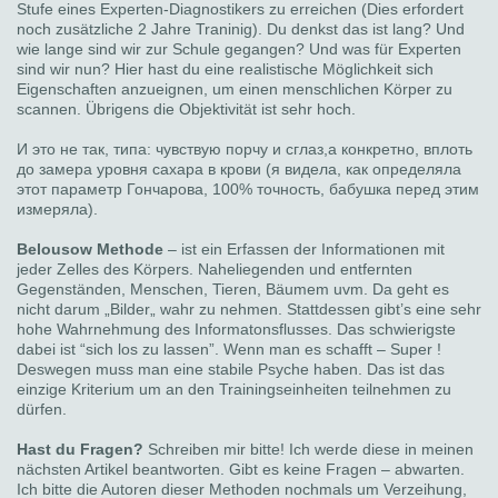
Stufe eines Experten-Diagnostikers zu erreichen (Dies erfordert
noch zusätzliche 2 Jahre Traninig). Du denkst das ist lang? Und
wie lange sind wir zur Schule gegangen? Und was für Experten
sind wir nun? Hier hast du eine realistische Möglichkeit sich
Eigenschaften anzueignen, um einen menschlichen Körper zu
scannen. Übrigens die Objektivität ist sehr hoch.
И это не так, типа: чувствую порчу и сглаз,а конкретно, вплоть
до замера уровня сахара в крови (я видела, как определяла
этот параметр Гончарова, 100% точность, бабушка перед этим
измеряла).
Belousow Methode
– ist ein Erfassen der Informationen mit
jeder Zelles des Körpers. Naheliegenden und entfernten
Gegenständen, Menschen, Tieren, Bäumem uvm. Da geht es
nicht darum „Bilder„ wahr zu nehmen. Stattdessen gibt’s eine sehr
hohe Wahrnehmung des Informatonsflusses. Das schwierigste
dabei ist “sich los zu lassen”. Wenn man es schafft – Super !
Deswegen muss man eine stabile Psyche haben. Das ist das
einzige Kriterium um an den Trainingseinheiten teilnehmen zu
dürfen.
Hast du Fragen?
Schreiben mir bitte! Ich werde diese in meinen
nächsten Artikel beantworten. Gibt es keine Fragen – abwarten.
Ich bitte die Autoren dieser Methoden nochmals um Verzeihung,