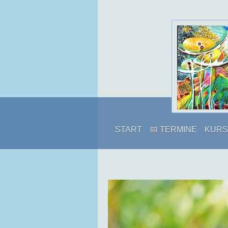
START
📅 TERMINE
KURS