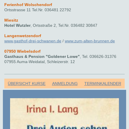
Ferienhof Wolschendorf
Ortsstrasse 11 Tel.Nr. 036481 22792
Miesitz
Hotel Wutzler
, Ortsstraße 2, Tel.Nr. 036482 30847
Langenwetzendorf
www.gasthof-drei-schwanen.de
/
www.zum-alten-brunnen.de
07950
Wiebelsdorf
Gasthaus & Pension "Goldener Lowe"
, Tel. 036626-31376
07955 Auma-Weidatal, Schleizerstr. 12
ÜBERSICHT KURSE
ANMELDUNG
TERMINKALENDER