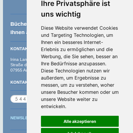
Ihre Privatsphäre ist
uns wichtig
Bücherempfehlung - diese Bücher lege ich
Diese Website verwendet Cookies
Ihnen ans Herz
und Targeting Technologien, um
Ihnen ein besseres Internet-
KONTAKT
Erlebnis zu ermöglichen und die
Werbung, die Sie sehen, besser an
Irina Lang
Ihre Bedürfnisse anzupassen.
Straße des Friedens 35
07955 Auma-Weidatal
Diese Technologien nutzen wir
außerdem, um Ergebnisse zu
KONTAKTFORMULAR
messen, um zu verstehen, woher
unsere Besucher kommen oder um
unsere Website weiter zu
entwickeln.
NEWSLETTER Abonnieren
Alle akzeptieren